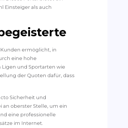
 Einsteiger als auch
tbegeisterte
 Kunden ermöglicht, in
durch eine hohe
n Ligen und Sportarten wie
tellung der Quoten dafür, dass
cto Sicherheit und
 an oberster Stelle, um ein
nd eine professionelle
sätze im Internet.