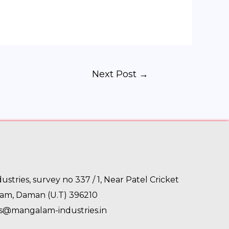
Next Post
→
stries, survey no 337 / 1, Near Patel Cricket
gam, Daman (U.T) 396210
es@mangalam-industries.in