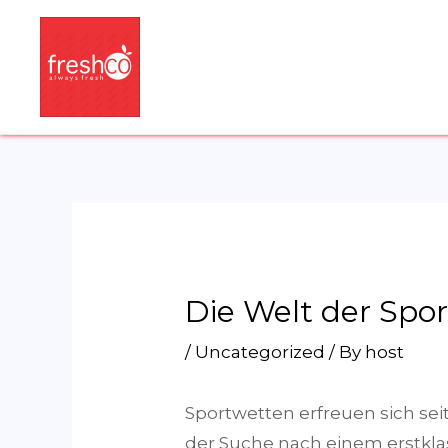
Die Welt der Spo
/
Uncategorized
/ By
host
Sportwetten erfreuen sich sei
der Suche nach einem erstklass