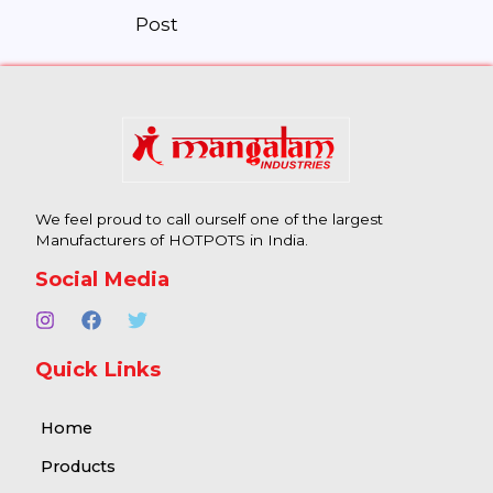
Post
We feel proud to call ourself one of the largest
Manufacturers of HOTPOTS in India.
Social Media
Quick Links
Home
Products