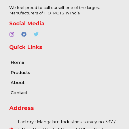
We feel proud to call ourself one of the largest
Manufacturers of HOTPOTS in India.
Social Media
Quick Links
Home
Products
About
Contact
Address
Factory : Mangalam Industries, survey no 337 /