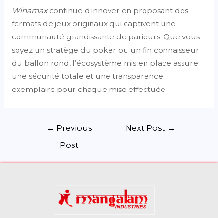
Winamax
continue d’innover en proposant des
formats de jeux originaux qui captivent une
communauté grandissante de parieurs. Que vous
soyez un stratège du poker ou un fin connaisseur
du ballon rond, l’écosystème mis en place assure
une sécurité totale et une transparence
exemplaire pour chaque mise effectuée.
←
Previous
Next Post
→
Post